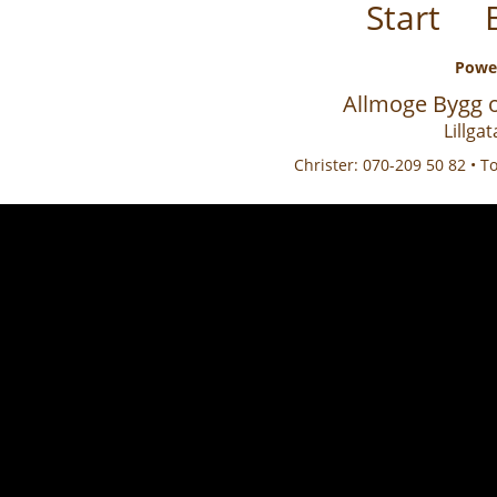
Start
Powe
Allmoge Bygg 
Lillga
Christer: 070-209 50 82 • T